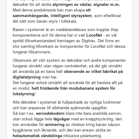
dekodrar för att sköta
styrningen av växlar, signaler m.m.
Med denna produktserie kan man skapa
ett
sammanhängande, intelligent styrsystem
, som efterliknar
det sätt som banan styrs i fullskala.
Basen i systemet är en meddelandebuss som kopplar ihop
komponenterna och för denna har vi valt
LocoNet
- en väl
spridd tillverkarstandard framtagen av Digitrax. Det finns en
stor samling tillverkare av komponenter för LocoNet och dessa
fungerar tillsammans.
Observera att vårt system av dekodrar och andra komponenter
fungerar utmärkt utan någon centralenhet, så det går utmärkt
att använda på en bana helt
oberoende av vilket fabrikat på
digitalstyrning
man har.
Det fungerar också utmärkt att använda för att hantera allt på
en modul,
helt fristående från modubanans system för
lokstyrning
!
Alla dekodrar i systemet är fullpackade av nyttiga funktioner
och kan anpassas till allehanda spännande uppgifter.
Så kan t.ex.
servodekodern
klara inte bara enskilda servon,
utan också lägga hela
tågvägar
med en knapptryckning, den
kan användas för
animering
av rörelser kring banan såsom
byggkranar och liknande, och den kan ensam sköta en
helautomatisk vändslinga
inklusive polarisering.