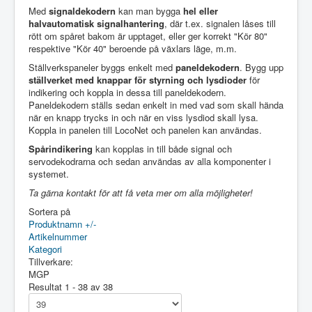
Med
signaldekodern
kan man bygga
hel eller
halvautomatisk signalhantering
, där t.ex. signalen låses till
rött om spåret bakom är upptaget, eller ger korrekt "Kör 80"
respektive "Kör 40" beroende på växlars läge, m.m.
Ställverkspaneler byggs enkelt med
paneldekodern
. Bygg upp
ställverket med knappar för styrning och lysdioder
för
indikering och koppla in dessa till paneldekodern.
Paneldekodern ställs sedan enkelt in med vad som skall hända
när en knapp trycks in och när en viss lysdiod skall lysa.
Koppla in panelen till LocoNet och panelen kan användas.
Spårindikering
kan kopplas in till både signal och
servodekodrarna och sedan användas av alla komponenter i
systemet.
Ta gärna kontakt för att få veta mer om alla möjligheter!
Sortera på
Produktnamn +/-
Artikelnummer
Kategori
Tillverkare:
MGP
Resultat 1 - 38 av 38