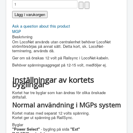
Ask a question about this product
MGP
Beskrivning
Om LocoNet används utan centralenhet behöver LocoNet
strömförsörjas på annat sätt. Detta kort, sk. LocoNet-
terminering, används då.
Ger om så önskas 12 volt på Railsync i LocoNet-kabeln.
Behöver spänningsaggregat på 12-15 volt, medföljer ej.
Inställningar av kortets
byglingar
Kortet har tre byglar som kan ändras för olika önskade
driftsfall.
Normal användning i MGPs system
Kortet matas med separat 12 volts spänning.
Kortet ger ut spänning på RailSync.
Byglar
"Power Select"
- bygling på sida
"Ext"