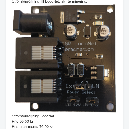
Strömförsörjning till LocoNet, sk. terminering.
Strömförsörjning LocoNet
Pris
95,00 kr
Pris utan moms
76,00 kr