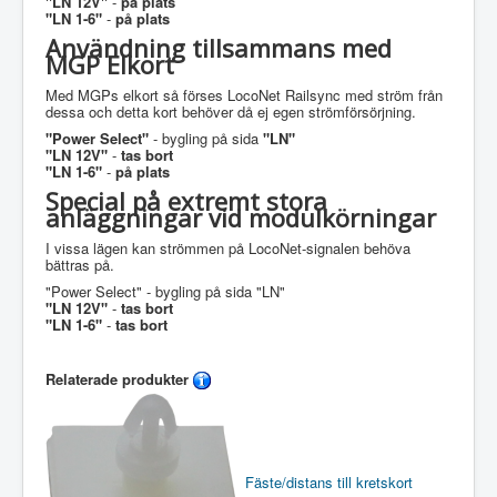
"LN 12V"
-
på plats
"LN 1-6"
-
på plats
Användning tillsammans med
MGP Elkort
Med MGPs elkort så förses LocoNet Railsync med ström från
dessa och detta kort behöver då ej egen strömförsörjning.
"Power Select"
- bygling på sida
"LN"
"LN 12V"
-
tas bort
"LN 1-6"
-
på plats
Special på extremt stora
anläggningar vid modulkörningar
I vissa lägen kan strömmen på LocoNet-signalen behöva
bättras på.
"Power Select" - bygling på sida "LN"
"LN 12V"
-
tas bort
"LN 1-6"
-
tas bort
Relaterade produkter
Fäste/distans till kretskort