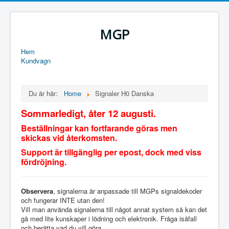
MGP
Hem
Kundvagn
Du är här:
Home
Signaler H0 Danska
Sommarledigt, åter 12 augusti.
Beställningar kan fortfarande göras men
skickas vid återkomsten.
Support är tillgänglig per epost, dock med viss
fördröjning.
Observera
, signalerna är anpassade till MGPs signaldekoder
och fungerar INTE utan den!
Vill man använda signalerna till något annat system så kan det
gå med lite kunskaper i lödning och elektronik. Fråga isåfall
och berätta vad du vill göra.