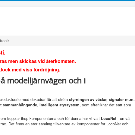
tronik
ti.
öras men skickas vid återkomsten.
 dock med viss fördröjning.
 på modelljärnvägen och i
 produktserie med dekodrar för att sköta
styrningen av växlar, signaler m.m.
tt sammanhängande, intelligent styrsystem
, som efterliknar det sätt som
om kopplar ihop komponenterna och för denna har vi valt
LocoNet
- en väl
itrax. Det finns en stor samling tillverkare av komponenter för LocoNet och