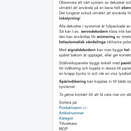
Observera att vårt system av dekodrar och
utmärkt att använda på en bana helt
obero
Det fungerar också utmärkt att använda för
lokstyrning
!
Alla dekodrar i systemet är fullpackade av
Så kan t.ex.
servodekodern
klara inte ba
den kan användas för
animering
av rörel
helautomatisk vändslinga
inklusive polar
Med
signaldekodern
kan man bygga
hel
spåret bakom är upptaget, eller ger korrek
Ställverkspaneler byggs enkelt med
pane
för indikering och koppla in dessa till pa
en knapp trycks in och när en viss lysdiod
Spårindikering
kan kopplas in till både 
systemet.
Ta gärna kontakt för att få veta mer om all
Sortera på
Produktnamn +/-
Artikelnummer
Kategori
Tillverkare:
MGP