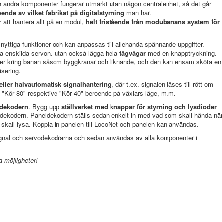
 andra komponenter fungerar utmärkt utan någon centralenhet, så det går
ende av vilket fabrikat på digitalstyrning
man har.
 att hantera allt på en modul,
helt fristående från modubanans system för
 nyttiga funktioner och kan anpassas till allehanda spännande uppgifter.
ra enskilda servon, utan också lägga hela
tågvägar
med en knapptryckning,
ser kring banan såsom byggkranar och liknande, och den kan ensam sköta en
isering.
 eller halvautomatisk signalhantering
, där t.ex. signalen låses till rött om
t "Kör 80" respektive "Kör 40" beroende på växlars läge, m.m.
ldekodern
. Bygg upp
ställverket med knappar för styrning och lysdioder
neldekodern. Paneldekodern ställs sedan enkelt in med vad som skall hända nä
 skall lysa. Koppla in panelen till LocoNet och panelen kan användas.
signal och servodekodrarna och sedan användas av alla komponenter i
a möjligheter!