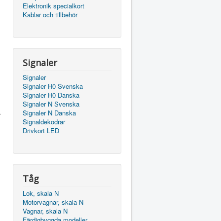
Elektronik specialkort
Kablar och tillbehör
Signaler
Signaler
Signaler H0 Svenska
Signaler H0 Danska
Signaler N Svenska
Signaler N Danska
r
Signaldekodrar
Drivkort LED
Tåg
Lok, skala N
Motorvagnar, skala N
Vagnar, skala N
Färdigbyggda modeller