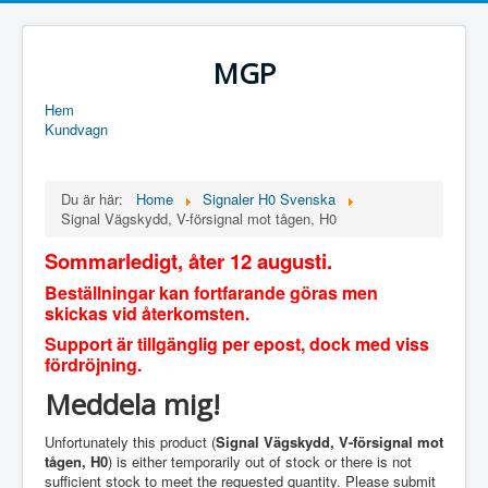
MGP
Hem
Kundvagn
Du är här:
Home
Signaler H0 Svenska
Signal Vägskydd, V-försignal mot tågen, H0
Sommarledigt, åter 12 augusti.
Beställningar kan fortfarande göras men
skickas vid återkomsten.
Support är tillgänglig per epost, dock med viss
fördröjning.
Meddela mig!
Unfortunately this product (
Signal Vägskydd, V-försignal mot
tågen, H0
) is either temporarily out of stock or there is not
sufficient stock to meet the requested quantity. Please submit