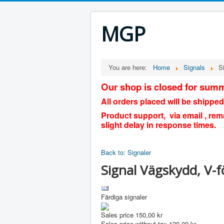
MGP
You are here:
Home
Signals
S
Our shop is closed for summ
All orders placed will be shipped
Product support, via email , rem
slight delay in response times.
Back to: Signaler
Signal Vägskydd, V-f
Färdiga signaler
Sales price
150,00 kr
Sales price without tax
120,00 kr