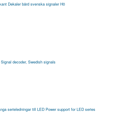
kant
Dekaler bård svenska signaler H0
Signal decoder, Swedish signals
ånga serieledningar till LED
Power support for LED series