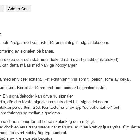
.
 och färdiga med kontakter för anslutning till signaldekodern.
ntering av signalen på banan.
n stolpe och och skärmens baksida är i svart glasfiber (kretskort).
å kan detta målas med vanliga hobbyfärger.
 med en vit reflexkant. Reflexkanten finns som tillbehör i form av dekal.
 kretskort. Kortet är 10mm brett och passar i signalschaktet.
. En signaldekoder kan driva 10 signaler.
ja, där den första signalen ansluts direkt till signaldekodern.
ntakter på ca 6cm tråd. Kontakterna är av typ "servokontakter" och
som förlängning mellan signalerna.
nna dimensioner för att bli så skalariktig som möjligt.
 dock en viss transparens när man ställer in en kraftigt ljusstyrka. Om detta
ed lite svart hobbyfärg typ humbrol.
görs av kretskortets baksida.