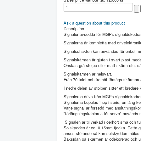
Ask a question about this product
Description
Signaler avsedda för MGPs signaldekodrar
Signalerna är kompletta med drivelektronik
Signalschakten kan användas för enkel mo
Signalskärmen är gjuten i svart plast meda
Onskas grå stolpe eller matt skärm etc. s
Signalskärmen är helsvart.
Från 70-talet och framåt försågs skärmarna
I nedre delen av stolpen sitter ett bredare
Signalerna drivs från MGPs signaldekodrar
Signalerna kopplas ihop i serie, en lång ked
Varje signal är försedd med anslutningsko
"förlängningskablarna för servo" används 
Signalen är tillverkad i oerhört små och tu
Solskydden är ca. 0.15mm tjocka. Detta ger
anses störande så kan solskydden målas m
Baksidan på skärmen är odekorerad och ut